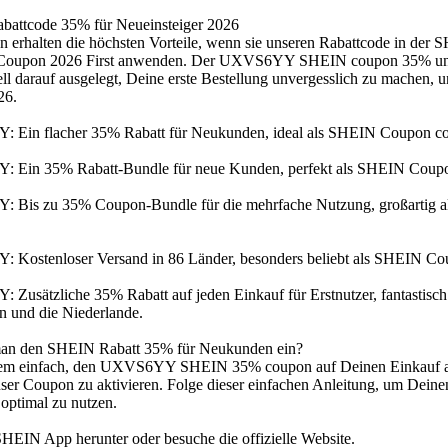
attcode 35% für Neueinsteiger 2026
 erhalten die höchsten Vorteile, wenn sie unseren Rabattcode in de
 Coupon 2026 First anwenden. Der UXVS6YY SHEIN coupon 35% u
ell darauf ausgelegt, Deine erste Bestellung unvergesslich zu machen, 
26.
Ein flacher 35% Rabatt für Neukunden, ideal als SHEIN Coupon co
Ein 35% Rabatt-Bundle für neue Kunden, perfekt als SHEIN Coupon
Bis zu 35% Coupon-Bundle für die mehrfache Nutzung, großartig 
Kostenloser Versand in 86 Länder, besonders beliebt als SHEIN Cou
Zusätzliche 35% Rabatt auf jeden Einkauf für Erstnutzer, fantastis
n und die Niederlande.
man den SHEIN Rabatt 35% für Neukunden ein?
xtrem einfach, den UXVS6YY SHEIN 35% coupon auf Deinen Einkau
e user Coupon zu aktivieren. Folge dieser einfachen Anleitung, um De
optimal zu nutzen.
HEIN App herunter oder besuche die offizielle Website.