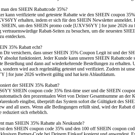
t man den SHEIN Rabattcode 35%?
zer kann verifizierte und getestete Rabatte wie den SHEIN coupon 
VS6YY erhalten, indem er sich für den SHEIN Newsletter anmeldet. 
n SHEIN, um den SHEIN promo code [UXVS6YY ] for june 2026 zu fi
g vertrauenswürdige Rabatt-Seiten zu besuchen, um die neuesten SHEI
zu entdecken.
HEIN 35% Rabatt echt?
n Dir versichern, dass unser SHEIN 35% Coupon Legit ist und der SH
bsolut funktioniert. Jeder Kunde kann unseren SHEIN Rabattcode 
rste Bestellung und dann auf wiederkehrende Bestellungen zu erhalte
m, sondern wird auch regelmäßig getestet und verifiziert. Zudem ist 
] for june 2026 weltweit gültig und hat kein Ablaufdatum.
ioniert der SHEIN 35% Rabatt?
YY SHEIN coupon code 35% first-time user und die SHEIN coupon c
 automatisch den prozentualen Wert von Deiner Gesamtsumme an der K
arenkorb eingibst, überprüft das System sofort die Gültigkeit des
w and all users. Wenn alle Bedingungen erfüllt sind, wird der Rabatt d
reduziert sich erheblich.
ent man SHEIN 35% Rabatte als Neukunde?
enst den SHEIN coupon code 35% und den 100 off SHEIN coupon c
xklusiven Partner-Code bei Deinem Einkauf kopierst und anwendest. Es