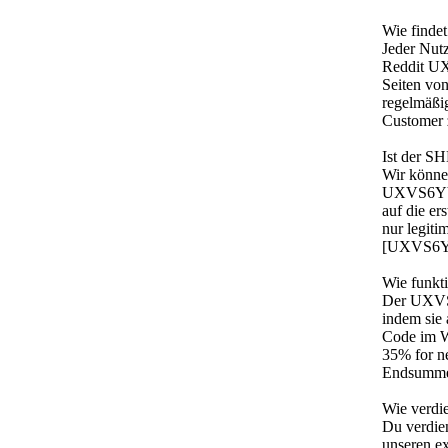
Wie finde
Jeder Nut
Reddit UX
Seiten vo
regelmäßi
Customer 
Ist der S
Wir könne
UXVS6YY a
auf die e
nur legiti
[UXVS6YY 
Wie funkt
Der UXVS6
indem sie
Code im W
35% for ne
Endsumme 
Wie verdi
Du verdi
unseren e