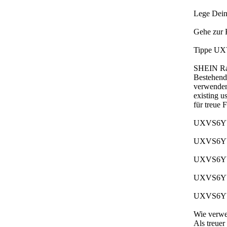
Lege Dein
Gehe zur 
Tippe UXV
SHEIN Ra
Bestehend
verwenden
existing 
für treue 
UXVS6YY b
UXVS6YY e
UXVS6YY g
UXVS6YY g
UXVS6YY e
Wie verwe
Als treue