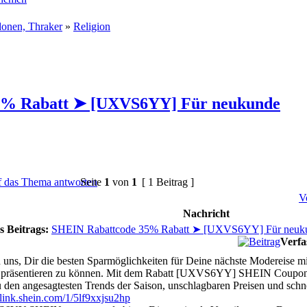
onen, Thraker
»
Religion
5% Rabatt ➤ [UXVS6YY] Für neukunde
Seite
1
von
1
[ 1 Beitrag ]
V
Nachricht
s Beitrags:
SHEIN Rabattcode 35% Rabatt ➤ [UXVS6YY] Für neuk
Verfa
n uns, Dir die besten Sparmöglichkeiten für Deine nächste Modereise
präsentieren zu können. Mit dem Rabatt [UXVS6YY] SHEIN Coupon co
 den angesagtesten Trends der Saison, unschlagbaren Preisen und schn
elink.shein.com/1/5lf9xxjsu2hp