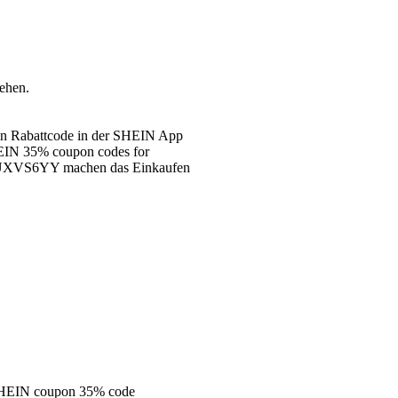
ehen.
eren Rabattcode in der SHEIN App
EIN 35% coupon codes for
ng UXVS6YY machen das Einkaufen
 SHEIN coupon 35% code