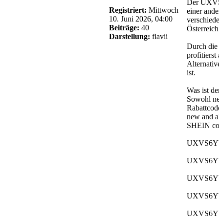
Der UXVS6
Registriert:
Mittwoch
einer ande
10. Juni 2026, 04:00
verschied
Beiträge:
40
Österreich
Darstellung:
flavii
Durch die
profitiers
Alternativ
ist.
Was ist d
Sowohl ne
Rabattcod
new and a
SHEIN cou
UXVS6YY b
UXVS6YY g
UXVS6YY f
UXVS6YY i
UXVS6YY s