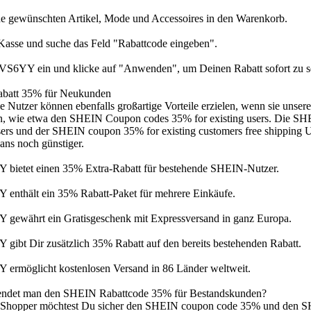
e gewünschten Artikel, Mode und Accessoires in den Warenkorb.
Kasse und suche das Feld "Rabattcode eingeben".
S6YY ein und klicke auf "Anwenden", um Deinen Rabatt sofort zu s
batt 35% für Neukunden
e Nutzer können ebenfalls großartige Vorteile erzielen, wenn sie uns
, wie etwa den SHEIN Coupon codes 35% for existing users. Die SH
users und der SHEIN coupon 35% for existing customers free shippi
Fans noch günstiger.
ietet einen 35% Extra-Rabatt für bestehende SHEIN-Nutzer.
nthält ein 35% Rabatt-Paket für mehrere Einkäufe.
ewährt ein Gratisgeschenk mit Expressversand in ganz Europa.
ibt Dir zusätzlich 35% Rabatt auf den bereits bestehenden Rabatt.
rmöglicht kostenlosen Versand in 86 Länder weltweit.
ndet man den SHEIN Rabattcode 35% für Bestandskunden?
r Shopper möchtest Du sicher den SHEIN coupon code 35% und den