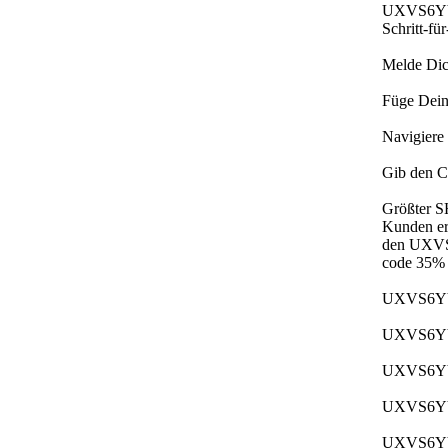
UXVS6YY n
Schritt-fü
Melde Dic
Füge Dein
Navigiere
Gib den C
Größter S
Kunden erh
den UXVS6
code 35% f
UXVS6YY b
UXVS6YY d
UXVS6YY 
UXVS6YY s
UXVS6YY l