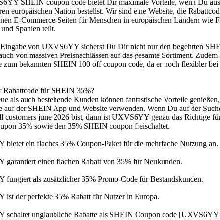
YY SHEIN coupon code bietet Dir maximale Vorteile, wenn Du aus 
ren europäischen Nation bestellst. Wir sind eine Website, die Rabattc
enen E-Commerce-Seiten für Menschen in europäischen Ländern wie Fra
 und Spanien teilt.
 Eingabe von UXVS6YY sicherst Du Dir nicht nur den begehrten SH
t auch von massiven Preisnachlässen auf das gesamte Sortiment. Zudem is
e zum bekannten SHEIN 100 off coupon code, da er noch flexibler bei 
er Rabattcode für SHEIN 35%?
ue als auch bestehende Kunden können fantastische Vorteile genießen
e auf der SHEIN App und Website verwenden. Wenn Du auf der Suc
ll customers june 2026 bist, dann ist UXVS6YY genau das Richtige für
pon 35% sowie den 35% SHEIN coupon freischaltet.
ietet ein flaches 35% Coupon-Paket für die mehrfache Nutzung an.
arantiert einen flachen Rabatt von 35% für Neukunden.
ungiert als zusätzlicher 35% Promo-Code für Bestandskunden.
st der perfekte 35% Rabatt für Nutzer in Europa.
chaltet unglaubliche Rabatte als SHEIN Coupon code [UXVS6YY ] fo