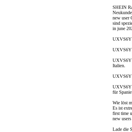
SHEIN Rab
Neukunden
new user
sind spezi
in june 20
UXVS6YY: 
UXVS6YY: 
UXVS6YY: 
Italien.
UXVS6YY: 
UXVS6YY: 
für Spanie
Wie löst 
Es ist e
first tim
new users 
Lade die S