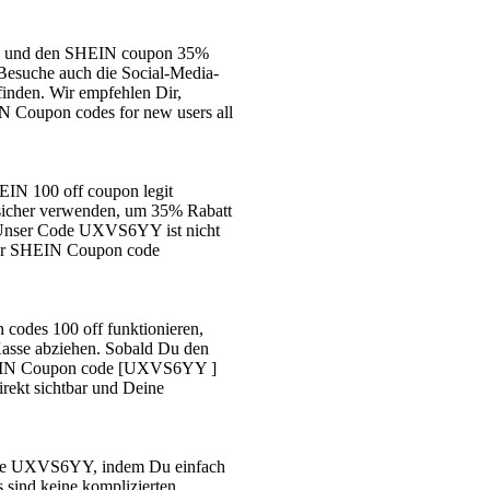
35% und den SHEIN coupon 35%
Besuche auch die Social-Media-
nden. Wir empfehlen Dir,
N Coupon codes for new users all
EIN 100 off coupon legit
sicher verwenden, um 35% Rabatt
n. Unser Code UXVS6YY ist nicht
unser SHEIN Coupon code
odes 100 off funktionieren,
asse abziehen. Sobald Du den
 SHEIN Coupon code [UXVS6YY ]
irekt sichtbar und Deine
ode UXVS6YY, indem Du einfach
 sind keine komplizierten