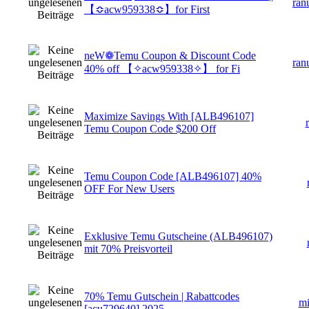
ran
【≎acw959338≎】for First
neW❁Temu Coupon & Discount Code
ran
40% off 【✧acw959338✧】 for Fi
Maximize Savings With [ALB496107]
Temu Coupon Code $200 Off
Temu Coupon Code [ALB496107] 40%
OFF For New Users
Exklusive Temu Gutscheine (ALB496107)
mit 70% Preisvorteil
70% Temu Gutschein | Rabattcodes
mi
[acu729640] 2025