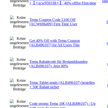
ran
{【✧acw959338✧】 40% offfor First-time
Temu Coupon Code £100 Off
[ACW696499] First Time User
Get 40% Off with Temu Coupon
[ALB496107] for All Users This
Temu Rabattcode für Bestandskunden
(ALB496107): Jetzt 80%
Temu Tablet gratis (ALB496107) bestellen
+ 50€ Rabatt sicher
Code promo Temu 10€ (ALB496107) : Un
petit coup de pouce pou