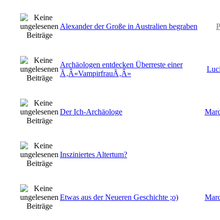
Alexander der Große in Australien begraben
P
Archäologen entdecken Überreste einer
Luci
Ã‚Â«VampirfrauÃ‚Â»
Der Ich-Archäologe
Marc
Insziniertes Altertum?
Etwas aus der Neueren Geschichte ;o)
Marc