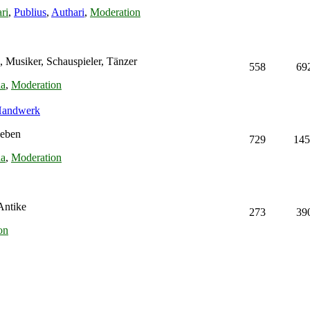
ri
,
Publius
,
Authari
,
Moderation
, Musiker, Schauspieler, Tänzer
558
69
na
,
Moderation
 Handwerk
leben
729
145
na
,
Moderation
Antike
273
39
on