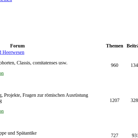
Forum
Themen
Beitr
nd Heerwesen
orten, Classis, comitatenses usw.
960
134
on
g, Projekte, Fragen zur römischen Ausrüstung
1207
328
g
on
ppe und Spätantike
727
93