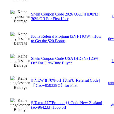
Shein Coupon Code 2026 UAE [HD8N3]
k
30% Off For First User
Ibotta Referral Program [ZVFTJQW]: How
dev
to Get the $20 Bonus
Shein Coupon Code USA [HD8N3] 25%
k
Off For First-Time Buyer
‼ NEW ‼ 70% off TℰℳU Referral Code||
ran
【≎acw959338≎】for First-
$ Temu {{""Promo "}} Code New Zealand
d
(acv964233) $300 off