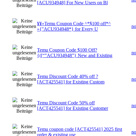
[ACU934948] For New Users on Bl
¥¥»Temu Coupon Code ^*$100 off*^
n
»{''ACU934948*} for Every U
Temu Coupon Code $100 Off?
n
{([“”ACU934948”} New and Existing
Temu Discount Code 40% off ?
n
[ACT425541] for Existing Custom
Temu Discount Code 50% off
n
[ACT425541] for Existing Customer
Temu coupon code [ACT425541] 2025 first
n
order & existing use