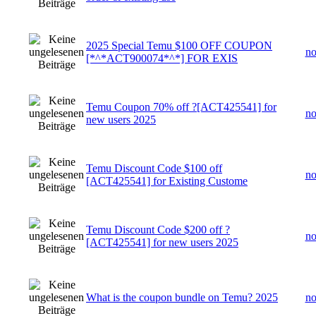
2025 Special Temu $100 OFF COUPON
n
[*^*ACT900074*^*] FOR EXIS
Temu Coupon 70% off ?[ACT425541] for
n
new users 2025
Temu Discount Code $100 off
n
[ACT425541] for Existing Custome
Temu Discount Code $200 off ?
n
[ACT425541] for new users 2025
What is the coupon bundle on Temu? 2025
n