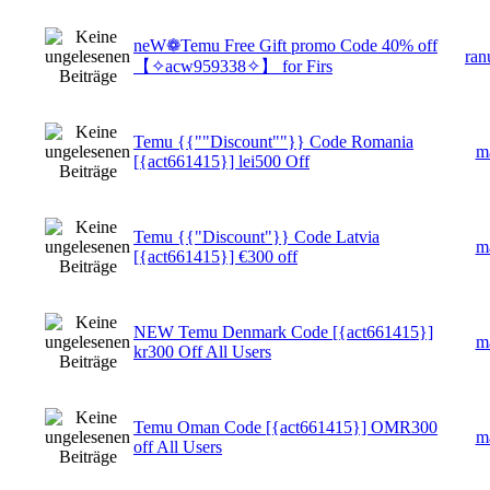
neW❁Temu Free Gift promo Code 40% off
ran
【✧acw959338✧】 for Firs
Temu {{""Discount""}} Code Romania
m
[{act661415}] lei500 Off
Temu {{"Discount"}} Code Latvia
m
[{act661415}] €300 off
NEW Temu Denmark Code [{act661415}]
m
kr300 Off All Users
Temu Oman Code [{act661415}] OMR300
m
off All Users