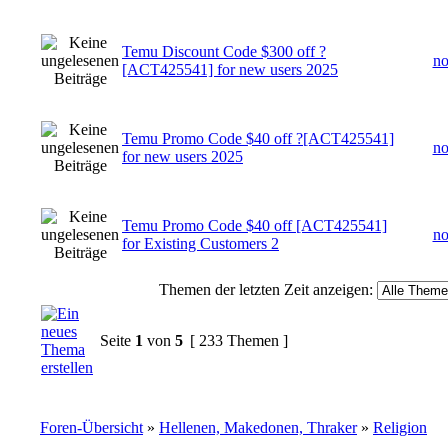
Temu Discount Code $300 off ?
n
[ACT425541] for new users 2025
Temu Promo Code $40 off ?[ACT425541]
n
for new users 2025
Temu Promo Code $40 off [ACT425541]
n
for Existing Customers 2
Themen der letzten Zeit anzeigen:
Seite
1
von
5
[ 233 Themen ]
Foren-Übersicht
»
Hellenen, Makedonen, Thraker
»
Religion