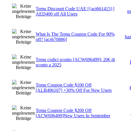
Temu Discount Code UAE [{act661415}]
m
AED400 off All Users
What Is The Temu Coupon Code For 90%
haz
off? [acs670886]
Temu codici sconto [ACW696499]: 20€ di
sconto a 2025
Temu Coupon Code $100 Off
[ALB496107] +30% Off For New Users
Temu Coupon Code $200 Off
[ACW696499]New Users In September