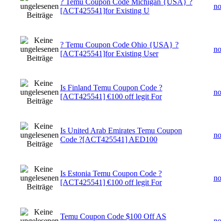
? Temu Coupon Code Michigan {USA} ?
n
[ACT425541]for Existing U
? Temu Coupon Code Ohio {USA} ?
n
[ACT425541]for Existing User
Is Finland Temu Coupon Code ?
n
[ACT425541] €100 off legit For
Is United Arab Emirates Temu Coupon
n
Code ?[ACT425541] AED100
Is Estonia Temu Coupon Code ?
n
[ACT425541] €100 off legit For
Temu Coupon Code $100 Off AS
n