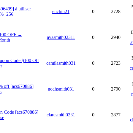
499] à utiliser
enchin21
0
2728
0%+25€
D
$100 OFF →
avasmith02311
0
2940
Month
a
upon Code $100 Off
camilasmith031
0
2723
er
c
 off [acs670886]
noahsmith031
0
2790
s
n Code [acs670886]
clarasmith0231
0
2877
se
c