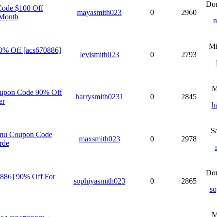
Don
Code $100 Off
mayasmith023
0
2960
 Month
m
Mi
% Off [acs670886]
levismith023
0
2793
M
upon Code 90% Off
harrysmith0231
0
2845
er
h
S
emu Coupon Code
maxsmith023
0
2978
rde
Don
886] 90% Off For
sophiyasmith023
0
2865
so
M