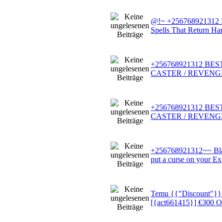
@!~ +256768921312 
Spells That Return H
+256768921312 BE
CASTER / REVENG
+256768921312 BE
CASTER / REVENG
+256768921312~~ Blac
put a curse on your Ex
Temu {{"Discount"}}
[{act661415}] €300 O