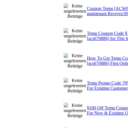
Coupon Temu [ACW696
maintenant Recevez3
Temu Coupon Code 
[acs670886] for This 
How To Get Temu Co
[acs670886] First Ord
Temu Promo Code 70%
For Existing Customer
$100 Off Temu Coupo
For New & Existing U