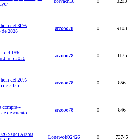
korvach58
0
3203
uyer
Shein del 30%
arzooo78
0
9103
 de 2026
in del 15%
arzooo78
0
1175
 Junio 2026
Shein del 20%
arzooo78
0
856
 de 2026
ra compra➛
arzooo78
0
846
de descuento
26 Saudi Arabia
Lonewolf02426
0
73745
% Off