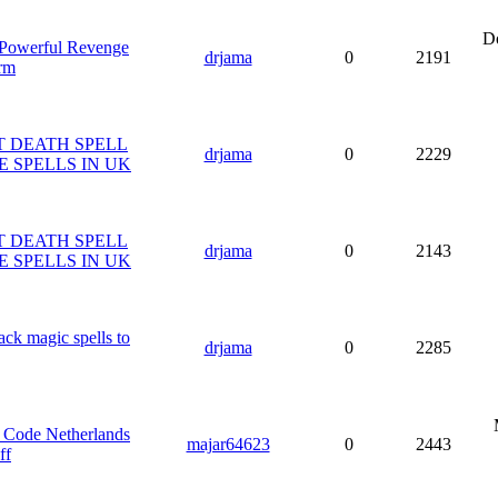
Do
Powerful Revenge
drjama
0
2191
arm
ST DEATH SPELL
drjama
0
2229
E SPELLS IN UK
ST DEATH SPELL
drjama
0
2143
E SPELLS IN UK
k magic spells to
drjama
0
2285
 Code Netherlands
majar64623
0
2443
ff