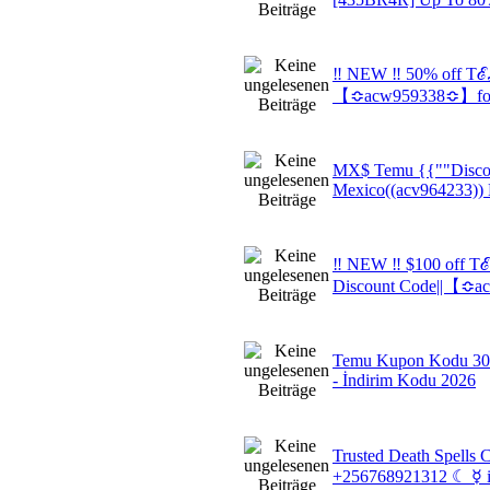
‼ NEW ‼ 50% off Tℰℳ
【≎acw959338≎】for 
MX$ Temu {{""Disco
Mexico((acv964233))
‼ NEW ‼ $100 off 
Discount Code||【≎
Temu Kupon Kodu 3
- İndirim Kodu 2026
Trusted Death Spells 
+256768921312 ☾ ☿ i