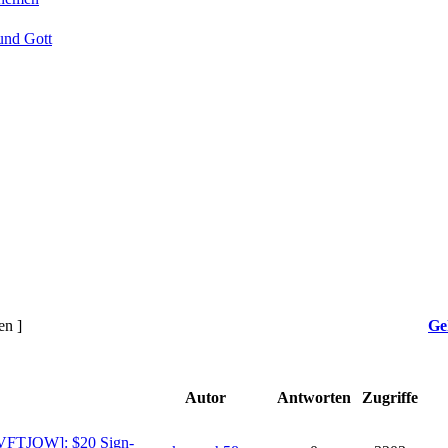
und Gott
en ]
Ge
Autor
Antworten
Zugriffe
ZVFTJQW]: $20 Sign-