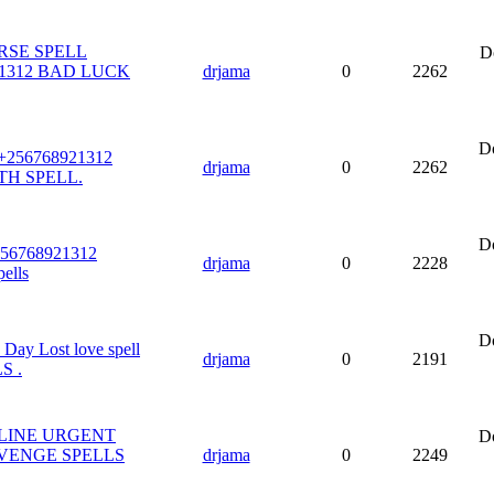
RSE SPELL
Do
21312 BAD LUCK
drjama
0
2262
Do
 +256768921312
drjama
0
2262
TH SPELL.
Do
+256768921312
drjama
0
2228
ells
Do
ay Lost love spell
drjama
0
2191
S .
ONLINE URGENT
Do
VENGE SPELLS
drjama
0
2249