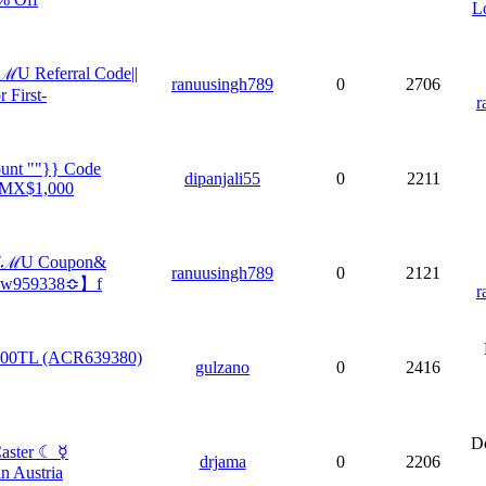
L
U Referral Code||
ranuusingh789
0
2706
First-
r
unt ""}} Code
dipanjali55
0
2211
 MX$1,000
TℰℳU Coupon&
ranuusingh789
0
2121
acw959338≎】f
r
000TL (ACR639380)
gulzano
0
2416
Do
Caster ☾ ☿
drjama
0
2206
n Austria