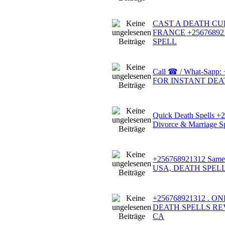
CAST A DEATH CU
FRANCE +2567689
SPELL
Call ☎ / What-Sapp:
FOR INSTANT DEA
Quick Death Spells 
Divorce & Marriage Sp
+256768921312 Same D
USA, DEATH SPELL
+256768921312 . 
DEATH SPELLS RE
CA