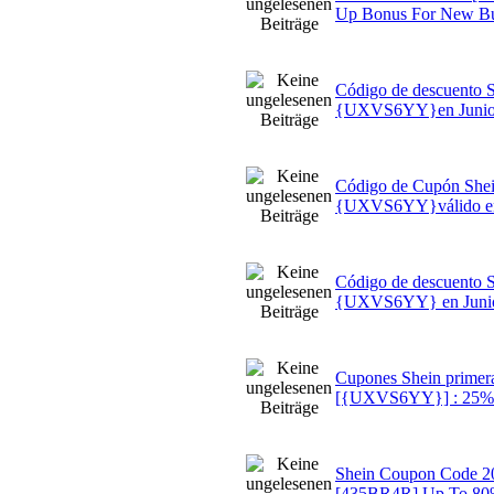
Up Bonus For New B
Código de descuento 
{UXVS6YY}en Junio
Código de Cupón She
{UXVS6YY}válido en
Código de descuento 
{UXVS6YY} en Junio
Cupones Shein prime
[{UXVS6YY}] : 25% 
Shein Coupon Code 20
[435BR4R] Up To 80