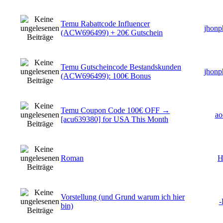
Temu Rabattcode Influencer
jhonp
(ACW696499) + 20€ Gutschein
Temu Gutscheincode Bestandskunden
jhonp
(ACW696499): 100€ Bonus
Temu Coupon Code 100€ OFF →
ao
[acu639380] for USA This Month
Roman
H
Vorstellung (und Grund warum ich hier
-
bin)