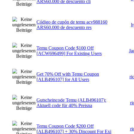
ARS60.000 de descuento cli
Código de cupón de temu acv988160
h
ARS60.000 de descuento res
Temu Coupon Code $100 Off
Ja
[ACW696499] For Existing Users
Get 70% Off with Temu Coupon
ri
[ALB496107] for All Users
Gutscheincode Temu (ALB496107):
ri
Aktuell code für 40% Preisna
Temu Coupon Code $200 Off
ri
[ALB496107] + 30% Discount For Exi