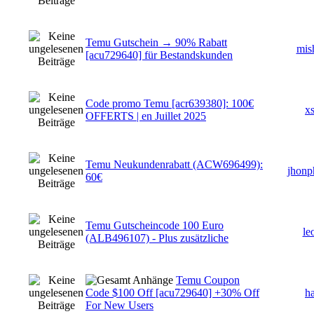
Temu Gutschein → 90% Rabatt
mis
[acu729640] für Bestandskunden
Code promo Temu [acr639380]: 100€
x
OFFERTS | en Juillet 2025
Temu Neukundenrabatt (ACW696499):
jhonp
60€
Temu Gutscheincode 100 Euro
le
(ALB496107) - Plus zusätzliche
Temu Coupon
Code $100 Off [acu729640] +30% Off
ha
For New Users