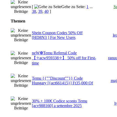
[
Gehe zu Seite:
1
...
S
38
,
39
,
40
]
Themen
Shein Coupon Codes 50% Off
le
[HD8N3 ] For New Users
neW❁Temu Referral Code
【✧acw959338✧】 50% off for First-
ranu
time
Temu {{""Discount""}} Code
maj
Hungary [{act661415}] Ft35,000 Of
30% + 100€ Codice sconto Temu
h
[acv988160] a settembre 2025