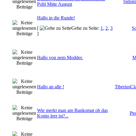
Sidoni
Pohl Mitte August
Hallo in die Runde!
[
Gehe zu Seite:
1
,
2
,
3
So
]
Hallo von nem Modder.
M
Hallo an alle !
TiberiusC
Wie merkt man am Bankomat ob das
Pto
Konto leer ist?...