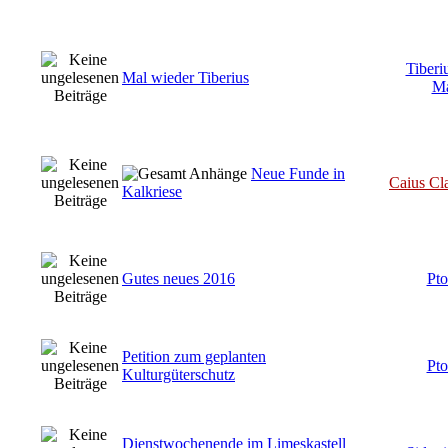
Tiberi
Mal wieder Tiberius
M
Neue Funde in
Caius Cl
Kalkriese
Gutes neues 2016
Pto
Petition zum geplanten
Pto
Kulturgüterschutz
Dienstwochenende im Limeskastell