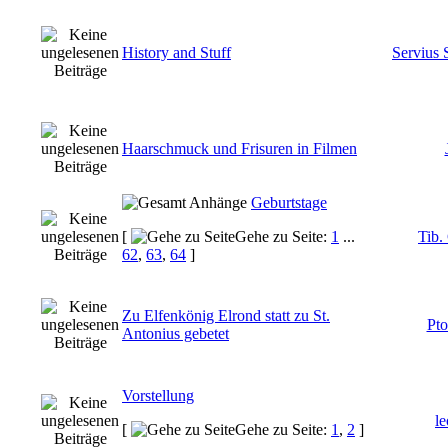
History and Stuff
Servius 
Haarschmuck und Frisuren in Filmen
Geburtstage
[
Gehe zu Seite:
1
...
Tib.
62
,
63
,
64
]
Zu Elfenkönig Elrond statt zu St.
Pto
Antonius gebetet
Vorstellung
le
[
Gehe zu Seite:
1
,
2
]