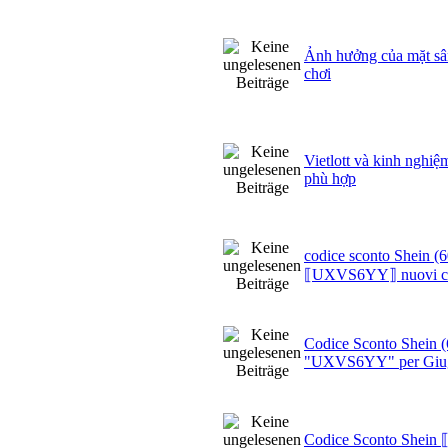
Ảnh hưởng của mặt sâ
chơi
Vietlott và kinh nghiệ
phù hợp
codice sconto Shein (
⟦UXVS6YY⟧ nuovi cl
Codice Sconto Shein (
"UXVS6YY" per Giu
Codice Sconto Shei