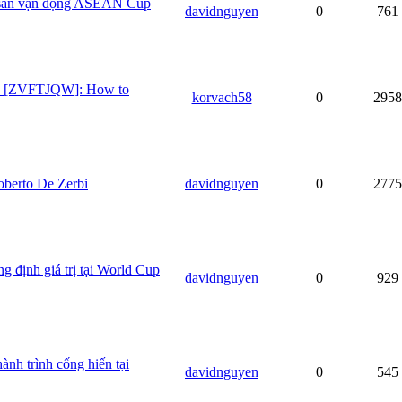
ề sân vận động ASEAN Cup
davidnguyen
0
761
de [ZVFTJQW]: How to
korvach58
0
2958
oberto De Zerbi
davidnguyen
0
2775
g định giá trị tại World Cup
davidnguyen
0
929
ành trình cống hiến tại
davidnguyen
0
545