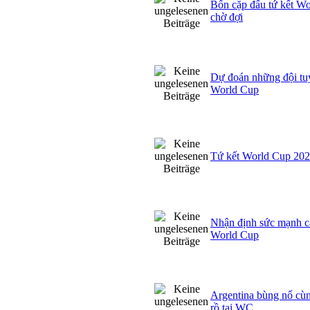
Bốn cặp đấu tứ kết Wo
chờ đợi
Dự đoán những đội tuy
World Cup
Tứ kết World Cup 2026
Nhận định sức mạnh cá
World Cup
Argentina bùng nổ cùn
rồ tại WC