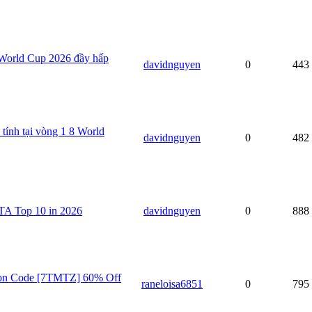
 World Cup 2026 đầy hấp
davidnguyen
0
443
tính tại vòng 1 8 World
davidnguyen
0
482
WTA Top 10 in 2026
davidnguyen
0
888
on Code [7TMTZ] 60% Off
raneloisa6851
0
795