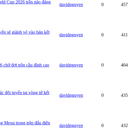
rld Cup 2026 trận nào đáng
davidnguyen
0
457
ển sẽ giành vé vào bán kết
davidnguyen
0
411
 chờ đợi trận cầu đỉnh cao
davidnguyen
0
404
c đội tuyển tại vòng tứ kết
davidnguyen
0
435
g Messi trong trận đấu điên
davidnguyen
0
432