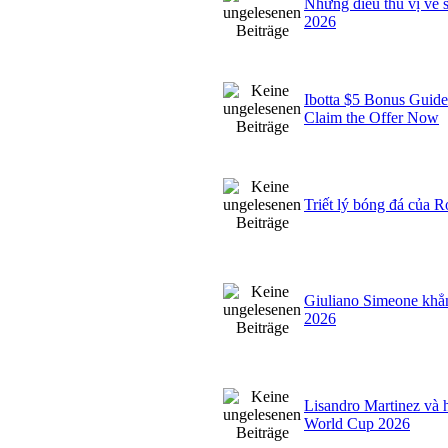
Những điều thú vị v
2026
Ibotta $5 Bonus Gui
Claim the Offer Now
Triết lý bóng đá của R
Giuliano Simeone khẳn
2026
Lisandro Martinez và h
World Cup 2026