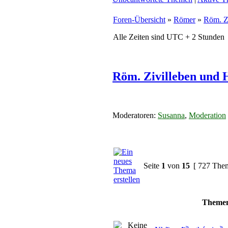
Foren-Übersicht
»
Römer
»
Röm. Z
Alle Zeiten sind UTC + 2 Stunden
Röm. Zivilleben und
Moderatoren:
Susanna
,
Moderation
Seite
1
von
15
[ 727 The
Theme