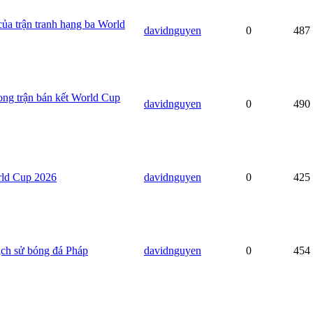
của trận tranh hạng ba World
davidnguyen
0
487
rong trận bán kết World Cup
davidnguyen
0
490
rld Cup 2026
davidnguyen
0
425
lịch sử bóng đá Pháp
davidnguyen
0
454