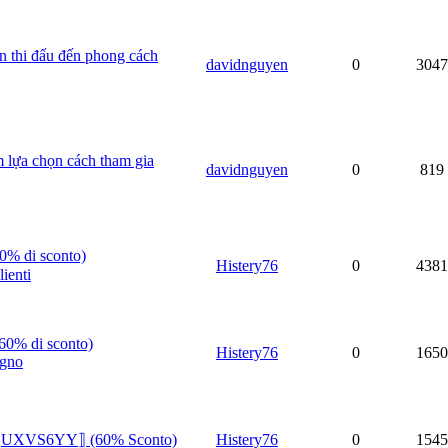
n thi đấu đến phong cách
davidnguyen
0
3047
m lựa chọn cách tham gia
davidnguyen
0
819
60% di sconto)
Histery76
0
4381
ienti
60% di sconto)
Histery76
0
1650
gno
n ⟦UXVS6YY⟧ (60% Sconto)
Histery76
0
1545