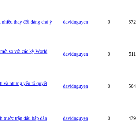
nhiều thay đổi đáng chú ý
davidnguyen
0
572
mới so với các kỳ World
davidnguyen
0
511
h và những yếu tố quyết
davidnguyen
0
564
 trước trận đấu hấp dẫn
davidnguyen
0
479