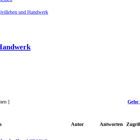
ivilleben und Handwerk
 Handwerk
men ]
Gehe 
n
Autor
Antworten
Zugrif