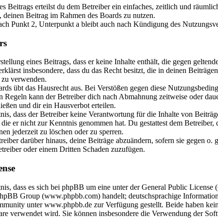
es Beitrags erteilst du dem Betreiber ein einfaches, zeitlich und räuml
t, deinen Beitrag im Rahmen des Boards zu nutzen.
ch Punkt 2, Unterpunkt a bleibt auch nach Kündigung des Nutzungsve
rs
stellung eines Beitrags, dass er keine Inhalte enthält, die gegen gelten
erklärst insbesondere, dass du das Recht besitzt, die in deinen Beiträ
. zu verwenden.
ards übt das Hausrecht aus. Bei Verstößen gegen diese Nutzungsbedin
en Regeln kann der Betreiber dich nach Abmahnung zeitweise oder dau
ießen und dir ein Hausverbot erteilen.
s, dass der Betreiber keine Verantwortung für die Inhalte von Beiträg
der die er nicht zur Kenntnis genommen hat. Du gestattest dem Betreiber,
en jederzeit zu löschen oder zu sperren.
reiber darüber hinaus, deine Beiträge abzuändern, sofern sie gegen o. 
etreiber oder einem Dritten Schaden zuzufügen.
ense
is, dass es sich bei phpBB um eine unter der General Public License (
phpBB Group (www.phpbb.com) handelt; deutschsprachige Information
munity unter www.phpbb.de zur Verfügung gestellt. Beide haben keine
are verwendet wird. Sie können insbesondere die Verwendung der Sof