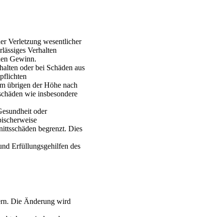
er Verletzung wesentlicher
rlässiges Verhalten
enen Gewinn.
halten oder bei Schäden aus
pflichten
 im übrigen der Höhe nach
eschäden wie insbesondere
Gesundheit oder
pischerweise
ittsschäden begrenzt. Dies
und Erfüllungsgehilfen des
dern. Die Änderung wird