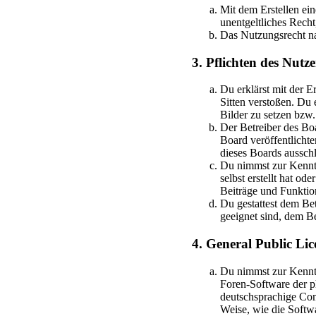
Mit dem Erstellen ein
unentgeltliches Rech
Das Nutzungsrecht na
3. Pflichten des Nutze
Du erklärst mit der Er
Sitten verstoßen. Du 
Bilder zu setzen bzw
Der Betreiber des Bo
Board veröffentlicht
dieses Boards ausschl
Du nimmst zur Kenntni
selbst erstellt hat o
Beiträge und Funktion
Du gestattest dem Bet
geeignet sind, dem B
4. General Public Lic
Du nimmst zur Kenntn
Foren-Software der 
deutschsprachige Com
Weise, wie die Softw