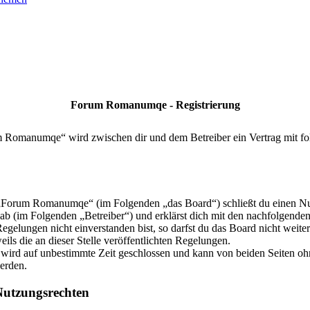
Forum Romanumqe - Registrierung
m Romanumqe“ wird zwischen dir und dem Betreiber ein Vertrag mit f
 „Forum Romanumqe“ (im Folgenden „das Board“) schließt du einen Nu
 ab (im Folgenden „Betreiber“) und erklärst dich mit den nachfolgende
gelungen nicht einverstanden bist, so darfst du das Board nicht weite
eils die an dieser Stelle veröffentlichten Regelungen.
wird auf unbestimmte Zeit geschlossen und kann von beiden Seiten ohn
werden.
utzungsrechten