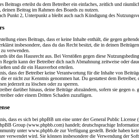
es Beitrags erteilst du dem Betreiber ein einfaches, zeitlich und räuml
t, deinen Beitrag im Rahmen des Boards zu nutzen.
ch Punkt 2, Unterpunkt a bleibt auch nach Kündigung des Nutzungsve
rs
stellung eines Beitrags, dass er keine Inhalte enthält, die gegen gelten
erklärst insbesondere, dass du das Recht besitzt, die in deinen Beiträ
. zu verwenden.
ards übt das Hausrecht aus. Bei Verstößen gegen diese Nutzungsbedin
en Regeln kann der Betreiber dich nach Abmahnung zeitweise oder dau
ießen und dir ein Hausverbot erteilen.
s, dass der Betreiber keine Verantwortung für die Inhalte von Beiträg
der die er nicht zur Kenntnis genommen hat. Du gestattest dem Betreiber,
en jederzeit zu löschen oder zu sperren.
reiber darüber hinaus, deine Beiträge abzuändern, sofern sie gegen o. 
etreiber oder einem Dritten Schaden zuzufügen.
ense
is, dass es sich bei phpBB um eine unter der General Public License (
phpBB Group (www.phpbb.com) handelt; deutschsprachige Information
munity unter www.phpbb.de zur Verfügung gestellt. Beide haben keine
are verwendet wird. Sie können insbesondere die Verwendung der Sof