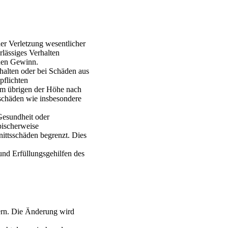
er Verletzung wesentlicher
rlässiges Verhalten
enen Gewinn.
halten oder bei Schäden aus
pflichten
 im übrigen der Höhe nach
eschäden wie insbesondere
Gesundheit oder
pischerweise
ittsschäden begrenzt. Dies
und Erfüllungsgehilfen des
dern. Die Änderung wird