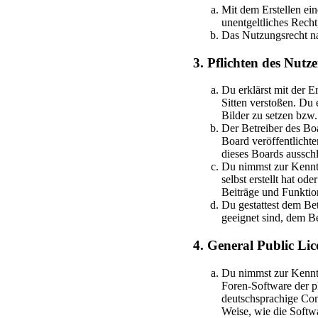
Mit dem Erstellen ein
unentgeltliches Rech
Das Nutzungsrecht na
3. Pflichten des Nutze
Du erklärst mit der Er
Sitten verstoßen. Du 
Bilder zu setzen bzw
Der Betreiber des Bo
Board veröffentlicht
dieses Boards ausschl
Du nimmst zur Kenntni
selbst erstellt hat o
Beiträge und Funktion
Du gestattest dem Bet
geeignet sind, dem B
4. General Public Lic
Du nimmst zur Kenntn
Foren-Software der 
deutschsprachige Com
Weise, wie die Softw