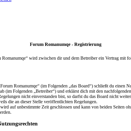
Forum Romanumqe - Registrierung
m Romanumqe“ wird zwischen dir und dem Betreiber ein Vertrag mit f
 „Forum Romanumqe“ (im Folgenden „das Board“) schließt du einen Nu
 ab (im Folgenden „Betreiber“) und erklärst dich mit den nachfolgende
gelungen nicht einverstanden bist, so darfst du das Board nicht weite
eils die an dieser Stelle veröffentlichten Regelungen.
wird auf unbestimmte Zeit geschlossen und kann von beiden Seiten ohn
werden.
utzungsrechten