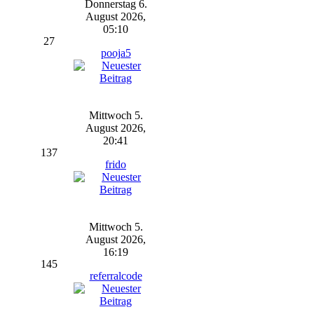
Donnerstag 6.
August 2026,
05:10
27
pooja5
Mittwoch 5.
August 2026,
20:41
137
frido
Mittwoch 5.
August 2026,
16:19
145
referralcode