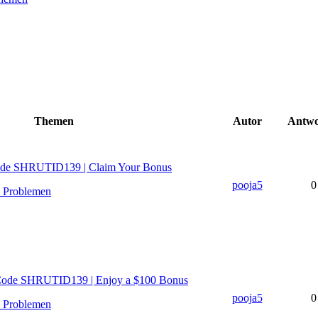
Themen
Autor
Antwo
ode SHRUTID139 | Claim Your Bonus
pooja5
0
n Problemen
 Code SHRUTID139 | Enjoy a $100 Bonus
pooja5
0
n Problemen