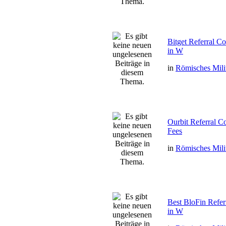
Bitget Referral 
in W
in
Römisches Mili
Ourbit Referral 
Fees
in
Römisches Mili
Best BloFin Ref
in W