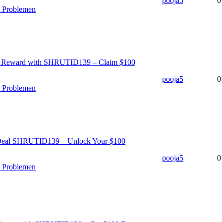
pooja5
0
n Problemen
ve Reward with SHRUTID139 – Claim $100
pooja5
0
n Problemen
 Deal SHRUTID139 – Unlock Your $100
pooja5
0
n Problemen