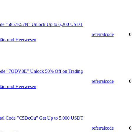
Code ”5857E57N” Unlock Up to 6,200 USDT
referralcode
0
tär- und Heerwesen
Code ”7QDV8E” Unlock 50% Off on Trading
referralcode
0
tär- und Heerwesen
erral Code ”C5DcQu” Get Up to 5,000 USDT
referralcode
0