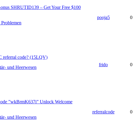
 Bonus SHRUTID139 – Get Your Free $100
pooja5
0
n Problemen
 referral code? (15LQV)
frido
0
tär- und Heerwesen
Code ”wkBrmK637i” Unlock Welcome
referralcode
0
tär- und Heerwesen