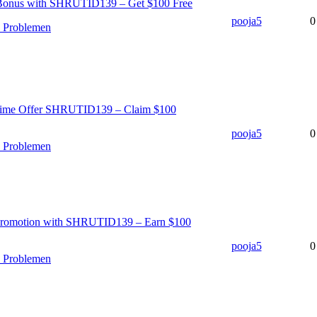
Bonus with SHRUTID139 – Get $100 Free
pooja5
0
n Problemen
-Time Offer SHRUTID139 – Claim $100
pooja5
0
n Problemen
 Promotion with SHRUTID139 – Earn $100
pooja5
0
n Problemen