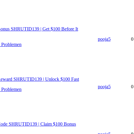
 Bonus SHRUTID139 | Get $100 Before It
pooja5
0
n Problemen
 Reward SHRUTID139 | Unlock $100 Fast
pooja5
0
n Problemen
l Code SHRUTID139 | Claim $100 Bonus