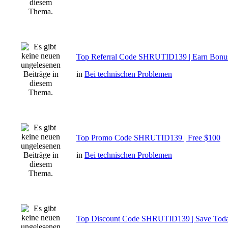
Top Referral Code SHRUTID139 | Earn Bonu
in
Bei technischen Problemen
Top Promo Code SHRUTID139 | Free $100
in
Bei technischen Problemen
Top Discount Code SHRUTID139 | Save Tod