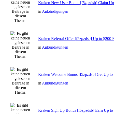
Kraken New User Bonus [f5zpzdsb] Claim Up
in
Ankündigungen
Kraken Referral Offer [f5zpzdsb] Up to $200 B
in
Ankündigungen
Kraken Welcome Bonus [f5zpzdsb] Get Up to $
in
Ankündigungen
Kraken Sign Up Bonus [f5zpzdsb] Earn Up to