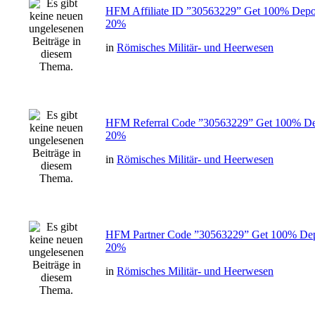
HFM Affiliate ID ”30563229” Get 100% Depos
20%
in
Römisches Militär- und Heerwesen
HFM Referral Code ”30563229” Get 100% Dep
20%
in
Römisches Militär- und Heerwesen
HFM Partner Code ”30563229” Get 100% Dep
20%
in
Römisches Militär- und Heerwesen