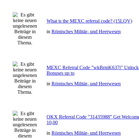
What is the MEXC referral code? (15LQV)
in
Römisches Militär- und Heerwesen
MEXC Referral Code ”wkBrmK637i” Unlock
Bonuses up to
in
Römisches Militär- und Heerwesen
OKX Referral Code ”31435988” Get Welcome
10,00
in
Römisches Militär- und Heerwesen