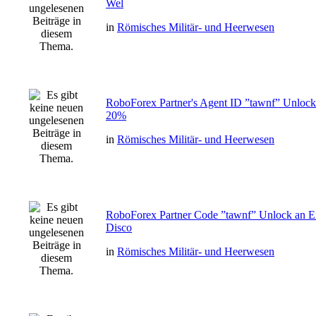
Wel
in
Römisches Militär- und Heerwesen
RoboForex Partner's Agent ID ”tawnf” Unlock
20%
in
Römisches Militär- und Heerwesen
RoboForex Partner Code ”tawnf” Unlock an E
Disco
in
Römisches Militär- und Heerwesen