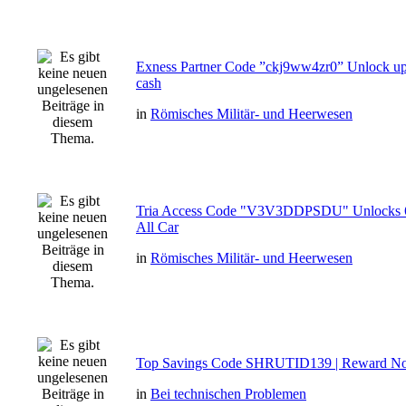
Exness Partner Code ”ckj9ww4zr0” Unlock up
cash
in
Römisches Militär- und Heerwesen
Tria Access Code "V3V3DDPSDU" Unlocks 
All Car
in
Römisches Militär- und Heerwesen
Top Savings Code SHRUTID139 | Reward N
in
Bei technischen Problemen