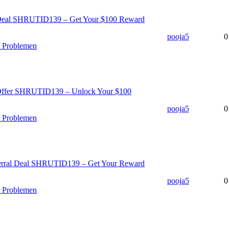
Deal SHRUTID139 – Get Your $100 Reward
pooja5
0
n Problemen
Offer SHRUTID139 – Unlock Your $100
pooja5
0
n Problemen
ferral Deal SHRUTID139 – Get Your Reward
pooja5
0
n Problemen