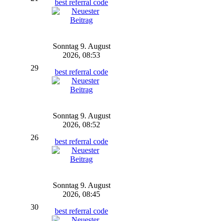
best referral code
Sonntag 9. August
2026, 08:53
29
best referral code
Sonntag 9. August
2026, 08:52
26
best referral code
Sonntag 9. August
2026, 08:45
30
best referral code