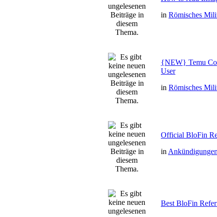
in
Römisches Mili
{NEW} Temu Cou
User
in
Römisches Mili
Official BloFin 
in
Ankündigunge
Best BloFin Refe