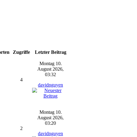
rten
Zugriffe
Letzter Beitrag
Montag 10.
August 2026,
03:32
4
davidnguyen
Montag 10.
August 2026,
03:20
2
davidnguyen