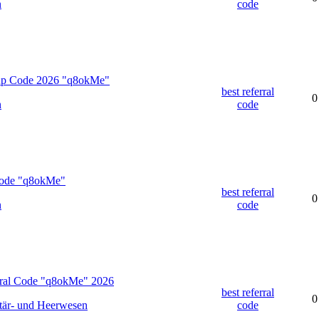
n
code
nup Code 2026 "q8okMe"
best referral
0
n
code
Code "q8okMe"
best referral
0
n
code
rral Code "q8okMe" 2026
best referral
0
tär- und Heerwesen
code