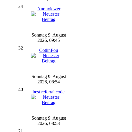
24
Anonviewer
Sonntag 9. August
2026, 09:45
32
CotlinFou
Sonntag 9. August
2026, 08:54
40
best referral code
Sonntag 9. August
2026, 08:53
21