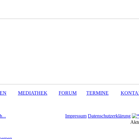
SEN
MEDIATHEK
FORUM
TERMINE
KONTA
h...
Impressum
Datenschutzerklärung
Aktu
Themen