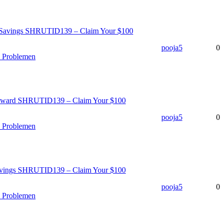
t Savings SHRUTID139 – Claim Your $100
pooja5
0
n Problemen
eward SHRUTID139 – Claim Your $100
pooja5
0
n Problemen
avings SHRUTID139 – Claim Your $100
pooja5
0
n Problemen