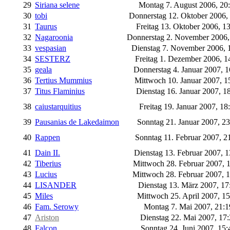
29
Siriana selene
Montag 7. August 2006, 20
30
tobi
Donnerstag 12. Oktober 2006,
31
Taurus
Freitag 13. Oktober 2006, 1
32
Nagaroonia
Donnerstag 2. November 2006,
33
vespasian
Dienstag 7. November 2006, 
34
SESTERZ
Freitag 1. Dezember 2006, 1
35
geala
Donnerstag 4. Januar 2007, 
36
Tertius Mummius
Mittwoch 10. Januar 2007, 1
37
Titus Flaminius
Dienstag 16. Januar 2007, 1
38
caiustarquitius
Freitag 19. Januar 2007, 18
39
Pausanias de Lakedaimon
Sonntag 21. Januar 2007, 2
40
Rappen
Sonntag 11. Februar 2007, 2
41
Dain II.
Dienstag 13. Februar 2007, 
42
Tiberius
Mittwoch 28. Februar 2007, 
43
Lucius
Mittwoch 28. Februar 2007, 
44
LISANDER
Dienstag 13. März 2007, 1
45
Miles
Mittwoch 25. April 2007, 1
46
Fam. Serowy
Montag 7. Mai 2007, 21:
47
Ariston
Dienstag 22. Mai 2007, 17
48
Falcon
Sonntag 24. Juni 2007, 15