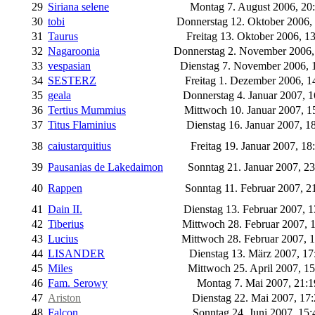
29
Siriana selene
Montag 7. August 2006, 20
30
tobi
Donnerstag 12. Oktober 2006,
31
Taurus
Freitag 13. Oktober 2006, 1
32
Nagaroonia
Donnerstag 2. November 2006,
33
vespasian
Dienstag 7. November 2006, 
34
SESTERZ
Freitag 1. Dezember 2006, 1
35
geala
Donnerstag 4. Januar 2007, 
36
Tertius Mummius
Mittwoch 10. Januar 2007, 1
37
Titus Flaminius
Dienstag 16. Januar 2007, 1
38
caiustarquitius
Freitag 19. Januar 2007, 18
39
Pausanias de Lakedaimon
Sonntag 21. Januar 2007, 2
40
Rappen
Sonntag 11. Februar 2007, 2
41
Dain II.
Dienstag 13. Februar 2007, 
42
Tiberius
Mittwoch 28. Februar 2007, 
43
Lucius
Mittwoch 28. Februar 2007, 
44
LISANDER
Dienstag 13. März 2007, 1
45
Miles
Mittwoch 25. April 2007, 1
46
Fam. Serowy
Montag 7. Mai 2007, 21:
47
Ariston
Dienstag 22. Mai 2007, 17
48
Falcon
Sonntag 24. Juni 2007, 15