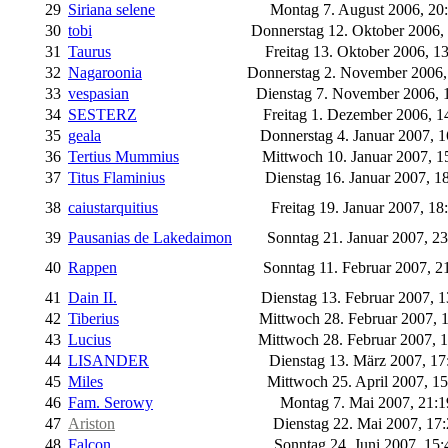
29
Siriana selene
Montag 7. August 2006, 20
30
tobi
Donnerstag 12. Oktober 2006,
31
Taurus
Freitag 13. Oktober 2006, 1
32
Nagaroonia
Donnerstag 2. November 2006,
33
vespasian
Dienstag 7. November 2006, 
34
SESTERZ
Freitag 1. Dezember 2006, 1
35
geala
Donnerstag 4. Januar 2007, 
36
Tertius Mummius
Mittwoch 10. Januar 2007, 1
37
Titus Flaminius
Dienstag 16. Januar 2007, 1
38
caiustarquitius
Freitag 19. Januar 2007, 18
39
Pausanias de Lakedaimon
Sonntag 21. Januar 2007, 2
40
Rappen
Sonntag 11. Februar 2007, 2
41
Dain II.
Dienstag 13. Februar 2007, 
42
Tiberius
Mittwoch 28. Februar 2007, 
43
Lucius
Mittwoch 28. Februar 2007, 
44
LISANDER
Dienstag 13. März 2007, 1
45
Miles
Mittwoch 25. April 2007, 1
46
Fam. Serowy
Montag 7. Mai 2007, 21:
47
Ariston
Dienstag 22. Mai 2007, 17
48
Falcon
Sonntag 24. Juni 2007, 15