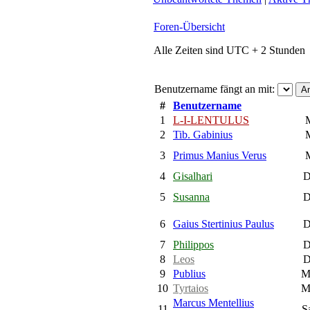
Foren-Übersicht
Alle Zeiten sind UTC + 2 Stunden
Benutzername fängt an mit:
#
Benutzername
1
L-I-LENTULUS
M
2
Tib. Gabinius
M
3
Primus Manius Verus
M
4
Gisalhari
Di
5
Susanna
Di
6
Gaius Stertinius Paulus
Di
7
Philippos
Di
8
Leos
Di
9
Publius
Mi
10
Tyrtaios
Mi
Marcus Mentellius
11
Sa