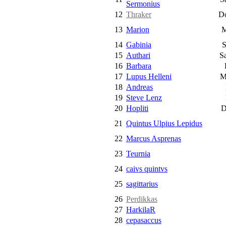
Sermonius
12
Thraker
Do
13
Marion
M
14
Gabinia
S
15
Authari
Sa
16
Barbara
F
17
Lupus Helleni
Mi
18
Andreas
19
Steve Lenz
20
Hopliti
Do
21
Quintus Ulpius Lepidus
22
Marcus Asprenas
23
Teurnia
24
caivs quintvs
25
sagittarius
26
Perdikkas
27
HarkilaR
28
cepasaccus