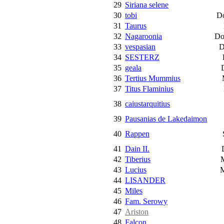
29
Siriana selene
30
tobi
Do
31
Taurus
32
Nagaroonia
Don
33
vespasian
Di
34
SESTERZ
F
35
geala
D
36
Tertius Mummius
M
37
Titus Flaminius
38
caiustarquitius
39
Pausanias de Lakedaimon
40
Rappen
S
41
Dain II.
D
42
Tiberius
M
43
Lucius
M
44
LISANDER
45
Miles
46
Fam. Serowy
47
Ariston
48
Falcon