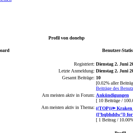
Profil von donehp
Board
Benutzer-Statis
Registriert:
Dienstag 2. Juni 2
Letzte Anmeldung:
Dienstag 2. Juni 2
Gesamt Beiträge:
10
[0.02% aller Beiträ
Beiträge des Benut
Am meisten aktiv in Forum:
Ankündigungen
[ 10 Beiträge / 100
Am meisten aktiv in Thema:
((TOP))⪼ Kraken 
{[°bqbhddw°]} for
[ 1 Beitrag / 10.00