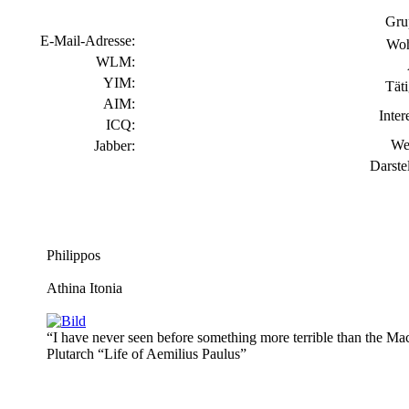
Gru
E-Mail-Adresse:
Woh
WLM:
YIM:
Täti
AIM:
Inter
ICQ:
We
Jabber:
Darste
Philippos
Athina Itonia
“I have never seen before something more terrible than the M
Plutarch “Life of Aemilius Paulus”