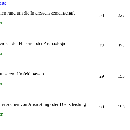
erte
nen rund um die Interessensgemeinschaft
53
227
on
eich der Historie oder Archäologie
72
332
on
u unserem Umfeld passen.
29
153
on
er suchen von Ausrüstung oder Dienstleistung
60
195
on