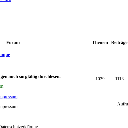
Forum
Themen
Beiträg
umque
gen auch sorgfältig durchlesen.
1029
1113
on
Impressum
Aufru
Impressum
 Datenschutzerklärung