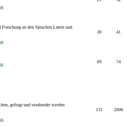
on
d Forschung an den Sprachen Latein und
20
41
on
69
74
on
chen, gefragt und verabredet werden
131
2606
on