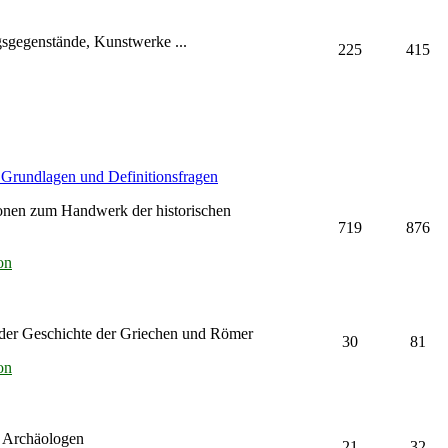
sgegenstände, Kunstwerke ...
225
415
e Grundlagen und Definitionsfragen
onen zum Handwerk der historischen
719
876
on
der Geschichte der Griechen und Römer
30
81
on
r Archäologen
21
32