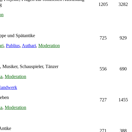
1205
3282
g
on
ppe und Spätantike
725
929
ri
,
Publius
,
Authari
,
Moderation
, Musiker, Schauspieler, Tänzer
556
690
na
,
Moderation
 Handwerk
leben
727
1455
na
,
Moderation
Antike
271
388