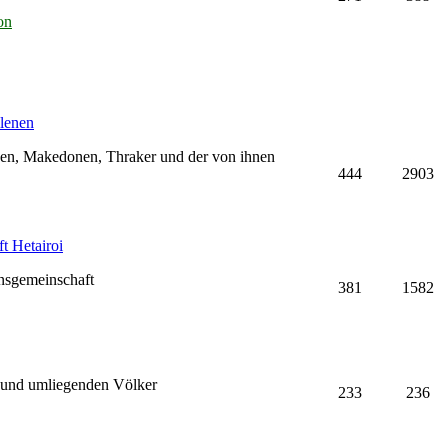
on
lenen
hen, Makedonen, Thraker und der von ihnen
444
2903
t Hetairoi
nsgemeinschaft
381
1582
 und umliegenden Völker
233
236