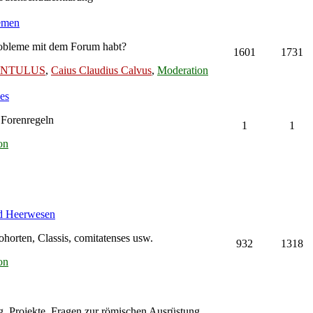
lemen
Probleme mit dem Forum habt?
1601
1731
LENTULUS
,
Caius Claudius Calvus
,
Moderation
es
 Forenregeln
1
1
on
nd Heerwesen
orten, Classis, comitatenses usw.
932
1318
on
g, Projekte, Fragen zur römischen Ausrüstung