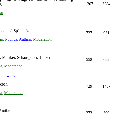
1207
3284
g
on
ppe und Spätantike
727
931
ri
,
Publius
,
Authari
,
Moderation
, Musiker, Schauspieler, Tänzer
558
692
na
,
Moderation
 Handwerk
leben
729
1457
na
,
Moderation
Antike
273
390