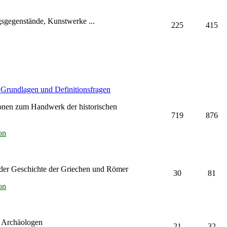
sgegenstände, Kunstwerke ...
225
415
e Grundlagen und Definitionsfragen
onen zum Handwerk der historischen
719
876
on
der Geschichte der Griechen und Römer
30
81
on
r Archäologen
21
32