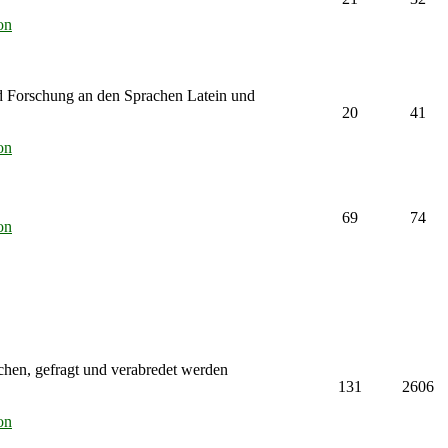
on
d Forschung an den Sprachen Latein und
20
41
on
69
74
on
chen, gefragt und verabredet werden
131
2606
on