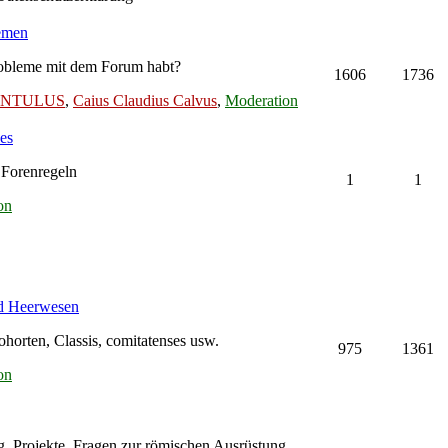
lemen
Probleme mit dem Forum habt?
1606
1736
LENTULUS
,
Caius Claudius Calvus
,
Moderation
es
 Forenregeln
1
1
on
nd Heerwesen
orten, Classis, comitatenses usw.
975
1361
on
g, Projekte, Fragen zur römischen Ausrüstung