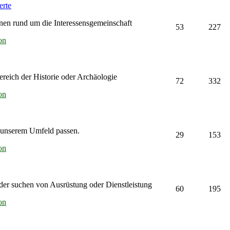
erte
nen rund um die Interessensgemeinschaft
53
227
on
eich der Historie oder Archäologie
72
332
on
u unserem Umfeld passen.
29
153
on
er suchen von Ausrüstung oder Dienstleistung
60
195
on