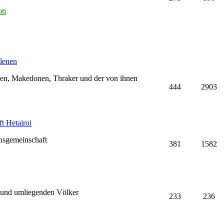
on
lenen
hen, Makedonen, Thraker und der von ihnen
444
2903
t Hetairoi
nsgemeinschaft
381
1582
 und umliegenden Völker
233
236