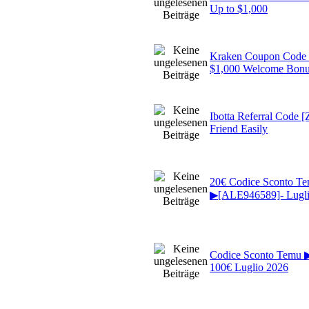
Up to $1,000
Kraken Coupon Code 
$1,000 Welcome Bon
Ibotta Referral Code
Friend Easily
20€ Codice Sconto T
▶[ALE946589]- Lugli
Codice Sconto Temu 
100€ Luglio 2026