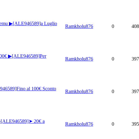
Temu ▶[ALE946589]a Luglio
Ramkholu876
0
408
100€ ▶[ALE946589]Per
Ramkholu876
0
397
6589]Fino al 100€ Sconto
Ramkholu876
0
397
▶[ALE946589]➤ 20€ a
Ramkholu876
0
395