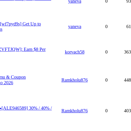
yaneva
0
93
[wf7pyd9s] Get Up to
yaneva
0
61
us
 [ZVFTJQW]: Earn $8 Per
korvach58
0
363
emu & Coupon
Ramkholu876
0
448
o 2026
▶[ALE946589] 30% / 40% /
Ramkholu876
0
403