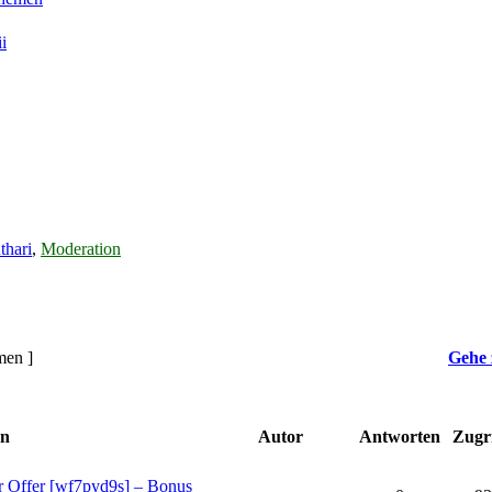
i
thari
,
Moderation
men ]
Gehe 
en
Autor
Antworten
Zugri
 Offer [wf7pyd9s] – Bonus