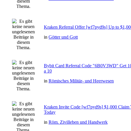
Kraken Referral Offer [wf7pyd9s] Up to $1,000
in
Götter und Gott
Bybit Card Referral Code "6B0V3WD" Get 1
a 10
in
Römisches Militär- und Heerwesen
Kraken Invite Code [wf7pyd9s] $1,000 Claim
Today
in
Röm. Zivilleben und Handwerk