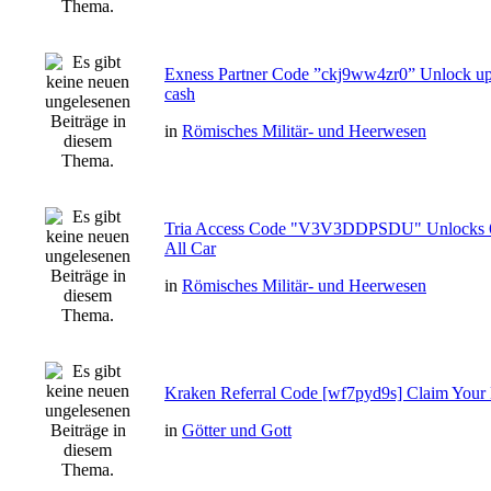
Exness Partner Code ”ckj9ww4zr0” Unlock up
cash
in
Römisches Militär- und Heerwesen
Tria Access Code "V3V3DDPSDU" Unlocks 
All Car
in
Römisches Militär- und Heerwesen
Kraken Referral Code [wf7pyd9s] Claim Your 
in
Götter und Gott