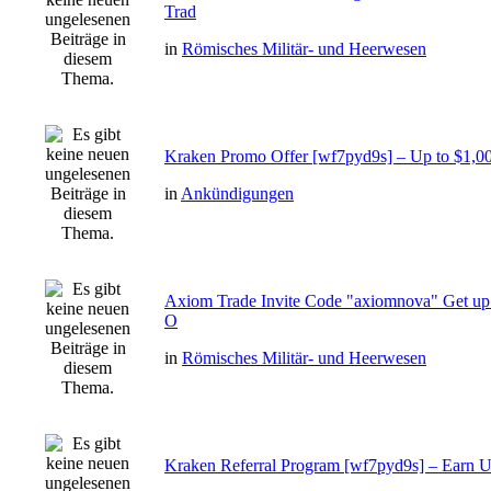
Trad
in
Römisches Militär- und Heerwesen
Kraken Promo Offer [wf7pyd9s] – Up to $1,0
in
Ankündigungen
Axiom Trade Invite Code "axiomnova" Get up
O
in
Römisches Militär- und Heerwesen
Kraken Referral Program [wf7pyd9s] – Earn U