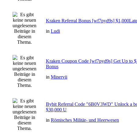
Kraken Referral Bonus [wf7pyd9s] $1,000Lates
in
Ludi
Kraken Coupon Code [wf7pyd9s] Get Up to 
Bonus
in
Minervii
Bybit Referral Code "6B0V3WD" Unlock a bo
$30,000 U
in
Römisches Militär- und Heerwesen