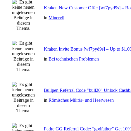
Kraken New Customer Offer [wf7pyd9s] – Bo
in
Minervii
Kraken Invite Bonus [wf7pyd9s] – Up to $1,00
in
Bei technischen Problemen
Bullpen Referral Code "bull20" Unlock Cashb
in
Römisches Militär- und Heerwesen
Padre GG Referral Code: “godfather” Get 10%