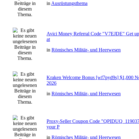
in
Ausrüstungsthema
Avici Money Referral Code "V7EJDE" Get up
at
in
Römisches Militär- und Heerwesen
Kraken Welcome Bonus [wf7pyd9s] $1,000 N
2026
in
Römisches Militär- und Heerwesen
Proxy-Seller Coupon Code "QPIDUQ_119037
your P
in
Römisches Militär- und Heerwesen