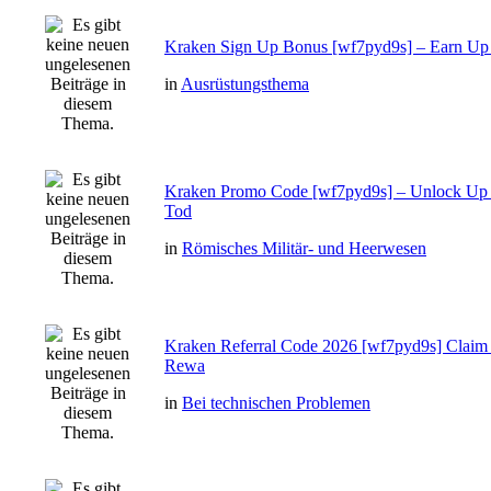
Kraken Sign Up Bonus [wf7pyd9s] – Earn Up 
in
Ausrüstungsthema
Kraken Promo Code [wf7pyd9s] – Unlock Up 
Tod
in
Römisches Militär- und Heerwesen
Kraken Referral Code 2026 [wf7pyd9s] Claim
Rewa
in
Bei technischen Problemen