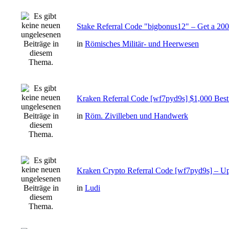
Stake Referral Code "bigbonus12" – Get a 2
in
Römisches Militär- und Heerwesen
Kraken Referral Code [wf7pyd9s] $1,000 Bes
in
Röm. Zivilleben und Handwerk
Kraken Crypto Referral Code [wf7pyd9s] – U
in
Ludi