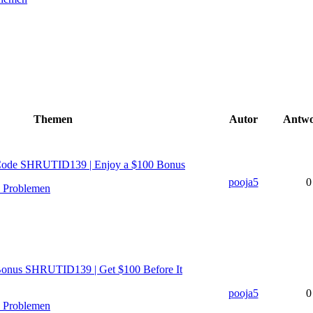
Themen
Autor
Antwo
 Code SHRUTID139 | Enjoy a $100 Bonus
pooja5
0
n Problemen
 Bonus SHRUTID139 | Get $100 Before It
pooja5
0
n Problemen