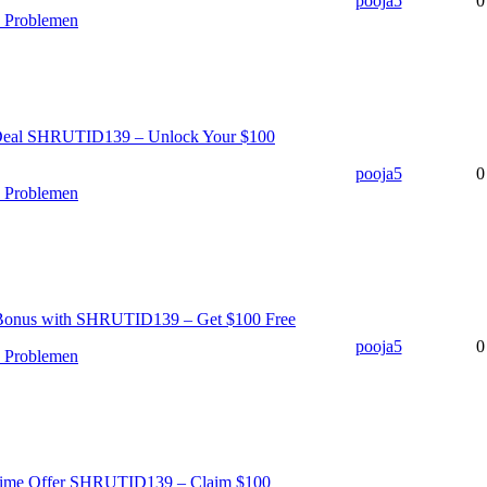
pooja5
0
n Problemen
 Deal SHRUTID139 – Unlock Your $100
pooja5
0
n Problemen
Bonus with SHRUTID139 – Get $100 Free
pooja5
0
n Problemen
-Time Offer SHRUTID139 – Claim $100