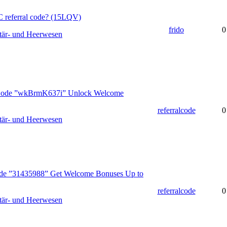
 referral code? (15LQV)
frido
0
tär- und Heerwesen
Code ”wkBrmK637i” Unlock Welcome
referralcode
0
tär- und Heerwesen
de ”31435988” Get Welcome Bonuses Up to
referralcode
0
tär- und Heerwesen