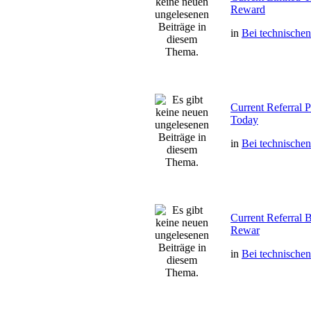
Reward
in
Bei technische
Current Referral
Today
in
Bei technische
Current Referral
Rewar
in
Bei technische