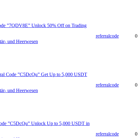
Code ”7QDV8E” Unlock 50% Off on Trading
referralcode
0
tär- und Heerwesen
erral Code ”C5DcQu” Get Up to 5,000 USDT
referralcode
0
tär- und Heerwesen
 Code ”C5DcQu” Unlock Up to 5,000 USDT in
referralcode
0