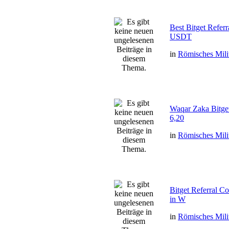
Best Bitget Refe
USDT
in
Römisches Mili
Waqar Zaka Bitge
6,20
in
Römisches Mili
Bitget Referral 
in W
in
Römisches Mili