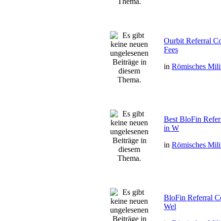
Ourbit Referral 
Fees
in
Römisches Mili
Best BloFin Ref
in W
in
Römisches Mili
BloFin Referral
Wel