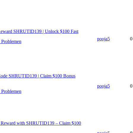
 Reward SHRUTID139 | Unlock $100 Fast
pooja5
0
n Problemen
l Code SHRUTID139 | Claim $100 Bonus
pooja5
0
n Problemen
ve Reward with SHRUTID139 – Claim $100