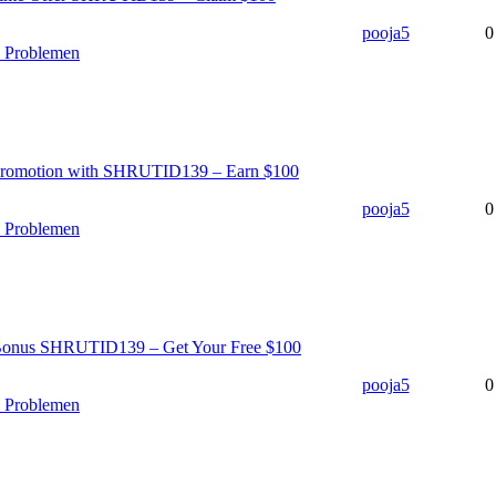
pooja5
0
n Problemen
 Promotion with SHRUTID139 – Earn $100
pooja5
0
n Problemen
 Bonus SHRUTID139 – Get Your Free $100
pooja5
0
n Problemen