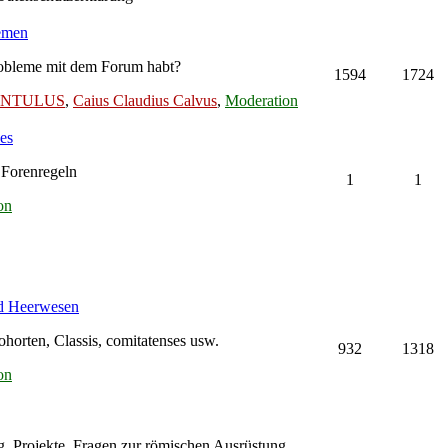
lemen
Probleme mit dem Forum habt?
1594
1724
LENTULUS
,
Caius Claudius Calvus
,
Moderation
es
 Forenregeln
1
1
on
nd Heerwesen
orten, Classis, comitatenses usw.
932
1318
on
g, Projekte, Fragen zur römischen Ausrüstung