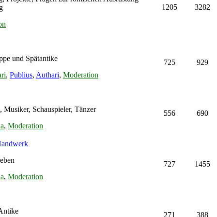
1205
3282
g
on
ppe und Spätantike
725
929
ri
,
Publius
,
Authari
,
Moderation
, Musiker, Schauspieler, Tänzer
556
690
na
,
Moderation
 Handwerk
leben
727
1455
na
,
Moderation
Antike
271
388