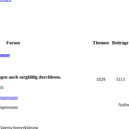
Forum
Themen
Beiträg
umque
gen auch sorgfältig durchlesen.
1029
1113
on
Impressum
Aufru
Impressum
 Datenschutzerklärung