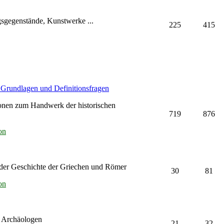
sgegenstände, Kunstwerke ...
225
415
e Grundlagen und Definitionsfragen
onen zum Handwerk der historischen
719
876
on
der Geschichte der Griechen und Römer
30
81
on
r Archäologen
21
32