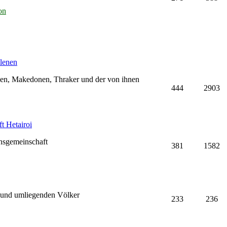
on
lenen
hen, Makedonen, Thraker und der von ihnen
444
2903
t Hetairoi
nsgemeinschaft
381
1582
 und umliegenden Völker
233
236