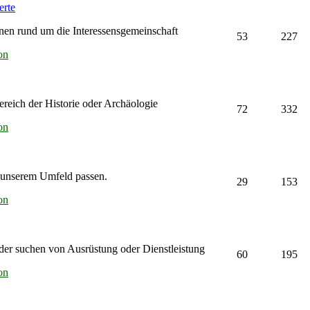
erte
nen rund um die Interessensgemeinschaft
53
227
on
eich der Historie oder Archäologie
72
332
on
u unserem Umfeld passen.
29
153
on
er suchen von Ausrüstung oder Dienstleistung
60
195
on