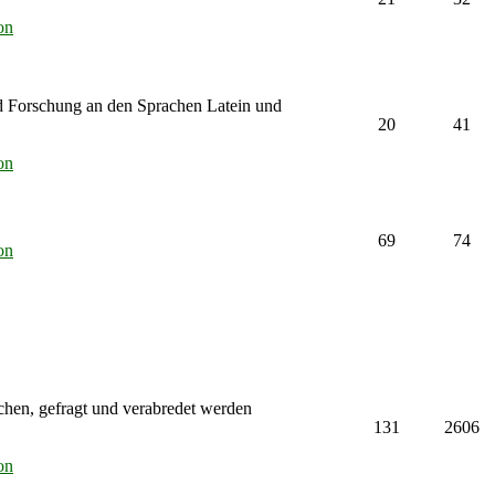
on
d Forschung an den Sprachen Latein und
20
41
on
69
74
on
chen, gefragt und verabredet werden
131
2606
on